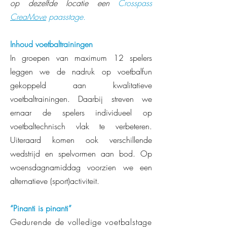
op dezelfde locatie een
Crosspass
CreaMove
paasstage.
Inhoud voetbaltrainingen
In groepen van maximum 12 spelers
leggen we de nadruk op voetbalfun
gekoppeld aan kwalitatieve
voetbaltrainingen. Daarbij streven we
ernaar de spelers individueel op
voetbaltechnisch vlak te verbeteren.
Uiteraard komen ook verschillende
wedstrijd en spelvormen aan bod. Op
woensdagnamiddag voorzien we een
alternatieve (sport)activiteit.
“Pinanti is pinanti”
Gedurende de volledige voetbalstage