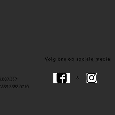
Volg ons op sociale media
&
.809.359
0689 3888 0710