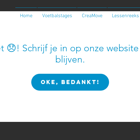
Home
Voetbalstages
CreaMove
Lessenreeks
t 😞! Schrijf je in op onze websi
blijven.
OKE, BEDANKT!