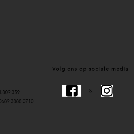
Volg ons op sociale media
&
.809.359
0689 3888 0710