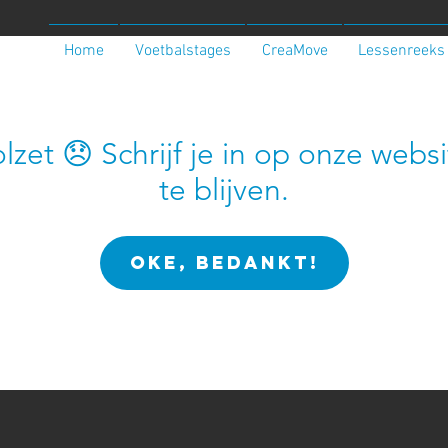
Home
Voetbalstages
CreaMove
Lessenreeks
olzet 😞 Schrijf je in op onze web
te blijven.
OKE, BEDANKT!