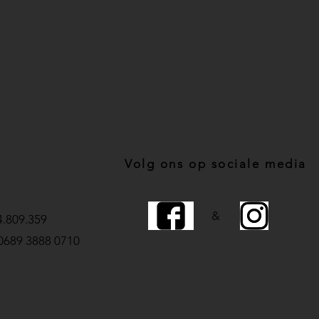
Volg ons op sociale media
&
.809.359
0689 3888 0710