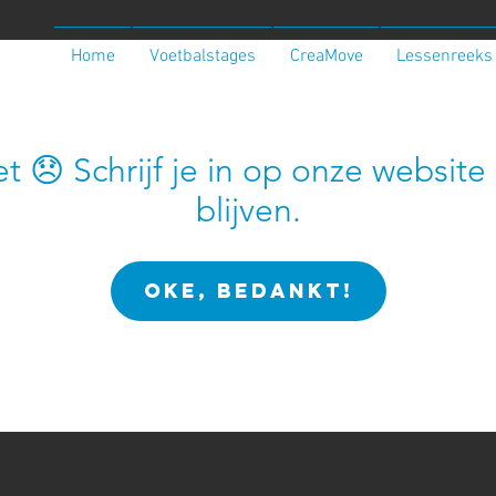
Home
Voetbalstages
CreaMove
Lessenreeks
et 😞 Schrijf je in op onze websi
blijven.
OKE, BEDANKT!