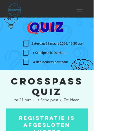
CROSSPASS
QUIZ
za 21 mrt
  |  
't Schelpestik, De Haan
Registratie is
afgesloten