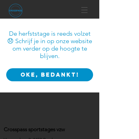
De herfststage is reeds volzet
😞 Schrijf je in op onze website
om verder op de hoogte te
blijven.
OKE, BEDANKT!
Crosspass sportstages vzw