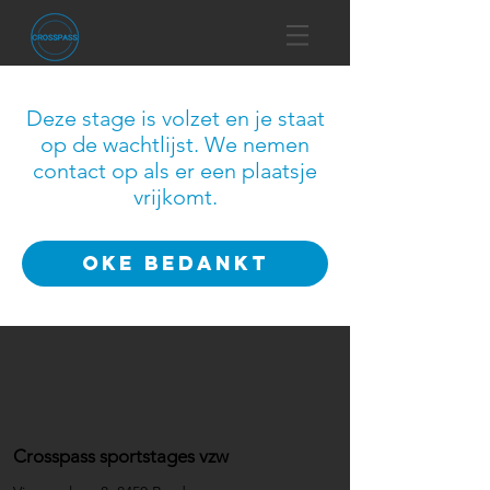
Deze stage is volzet en je staat
op de wachtlijst. We nemen
contact op als er een plaatsje
vrijkomt.
Oke Bedankt
Crosspass sportstages vzw